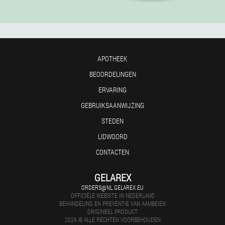
APOTHEEK
BEOORDELINGEN
ERVARING
GEBRUIKSAANWIJZING
STEDEN
LIDWOORD
CONTACTEN
GELAREX
ORDERS@NL.GELAREX.EU
OFFICIËLE WEBSITE IN NEDERLAND
BEHANDELING EN PREVENTIE VAN AAMBEIEN
ORIGINEEL PRODUCT
2026 © ALLE RECHTEN VOORBEHOUDEN